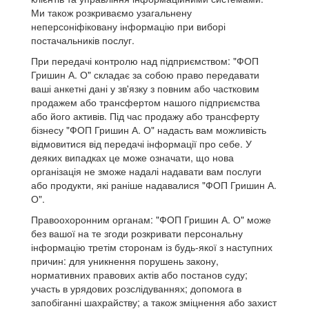
Ми також розкриваємо узагальнену
неперсоніфіковану інформацію при виборі
постачальників послуг.
При передачі контролю над підприємством: "ФОП
Гришин А. О" складає за собою право передавати
ваші анкетні дані у зв'язку з повним або частковим
продажем або трансфертом нашого підприємства
або його активів. Під час продажу або трансферту
бізнесу "ФОП Гришин А. О" надасть вам можливість
відмовитися від передачі інформації про себе. У
деяких випадках це може означати, що нова
організація не зможе надалі надавати вам послуги
або продукти, які раніше надавалися "ФОП Гришин А.
О".
Правоохоронним органам: "ФОП Гришин А. О" може
без вашої на те згоди розкривати персональну
інформацію третім сторонам із будь-якої з наступних
причин: для уникнення порушень закону,
нормативних правових актів або постанов суду;
участь в урядових розслідуваннях; допомога в
запобіганні шахрайству; а також зміцнення або захист