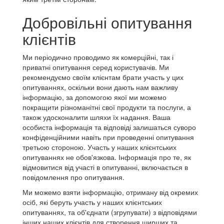
Добровільні опитування
клієнтів
Ми періодично проводимо як комерційні, так і
приватні опитування серед користувачів. Ми
рекомендуємо своїм клієнтам брати участь у цих
опитуваннях, оскільки вони дають нам важливу
інформацію, за допомогою якої ми можемо
покращити різноманітні свої продукти та послуги, а
також удосконалити шляхи їх надання. Ваша
особиста інформація та відповіді залишаться суворо
конфіденційними навіть при проведенні опитування
третьою стороною. Участь у наших клієнтських
опитуваннях не обов'язкова. Інформація про те, як
відмовитися від участі в опитуванні, включається в
повідомлення про опитування.
Ми можемо взяти інформацію, отриману від окремих
осіб, які беруть участь у наших клієнтських
опитуваннях, та об'єднати (згрупувати) з відповідями
інших наших клієнтів для створення ширших та