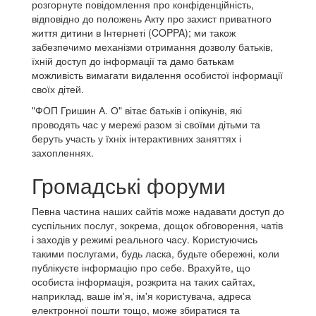
розгорнуте повідомлення про конфіденційність,
відповідно до положень Акту про захист приватного
життя дитини в Інтернеті (COPPA); ми також
забезпечимо механізми отримання дозволу батьків,
їхній доступ до інформації та дамо батькам
можливість вимагати видалення особистої інформації
своїх дітей.
"ФОП Гришин А. О" вітає батьків і опікунів, які
проводять час у мережі разом зі своїми дітьми та
беруть участь у їхніх інтерактивних заняттях і
захопленнях.
Громадські форуми
Певна частина наших сайтів може надавати доступ до
суспільних послуг, зокрема, дощок обговорення, чатів
і заходів у режимі реального часу. Користуючись
такими послугами, будь ласка, будьте обережні, коли
публікуєте інформацію про себе. Врахуйте, що
особиста інформація, розкрита на таких сайтах,
наприклад, ваше ім'я, ім'я користувача, адреса
електронної пошти тощо, може збиратися та