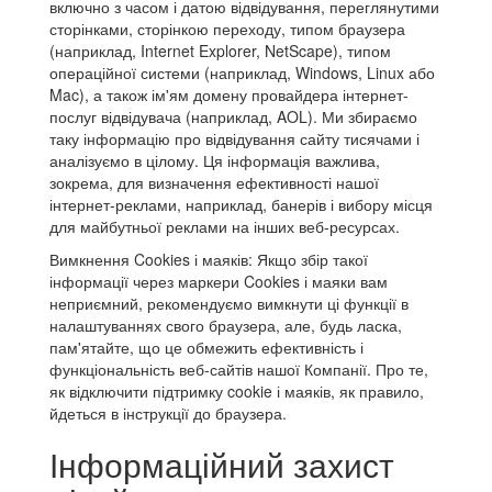
включно з часом і датою відвідування, переглянутими
сторінками, сторінкою переходу, типом браузера
(наприклад, Internet Explorer, NetScape), типом
операційної системи (наприклад, Windows, Linux або
Mac), а також ім'ям домену провайдера інтернет-
послуг відвідувача (наприклад, AOL). Ми збираємо
таку інформацію про відвідування сайту тисячами і
аналізуємо в цілому. Ця інформація важлива,
зокрема, для визначення ефективності нашої
інтернет-реклами, наприклад, банерів і вибору місця
для майбутньої реклами на інших веб-ресурсах.
Вимкнення Cookies і маяків: Якщо збір такої
інформації через маркери Cookies і маяки вам
неприємний, рекомендуємо вимкнути ці функції в
налаштуваннях свого браузера, але, будь ласка,
пам'ятайте, що це обмежить ефективність і
функціональність веб-сайтів нашої Компанії. Про те,
як відключити підтримку cookie і маяків, як правило,
йдеться в інструкції до браузера.
Інформаційний захист