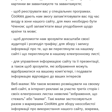
картинки ви завантажуєте та завантажуєте;
- щоб реєструвати вас у спеціальних програмах.
Cookies дають нам змогу запам'ятовувати вас під час
входу в зони нашого сайту, для яких необхідно бути
Членом; щоб запам'ятати ваші уподобання щодо
країни та мови;
- щоб допомогти нам зрозуміти масштаби своєї
аудиторії і розподіл трафіку; для збору і запису
інформації про те, що ви переглянули на нашому
сайті і що переглянули в нашому електронному листі;
- для управління інформацією сайту та її презентації,
а також щоб зрозуміти, які зображення можуть
відображатися на вашому комп'ютері, і подавати
інформацію відповідно до ваших інтересів
Веб-маяки: Ми також можемо розміщувати на своєму
веб-сайті, в інтернет-рекламі за участю третіх сторін і
своїх електронних листах невеликі "зображення, що
стежать" або "маяки". Такі маяки застосовуються
разом з маркерами Cookies для збору неособистої
інформації про використання нашого сайту, зокрема,