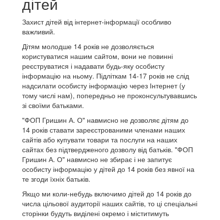
дітей
Захист дітей від інтернет-інформації особливо
важливий.
Дітям молодше 14 років не дозволяється
користуватися нашим сайтом, вони не повинні
реєструватися і надавати будь-яку особисту
інформацію на ньому. Підліткам 14-17 років не слід
надсилати особисту інформацію через Інтернет (у
тому числі нам), попередньо не проконсультувавшись
зі своїми батьками.
"ФОП Гришин А. О" навмисно не дозволяє дітям до
14 років ставати зареєстрованими членами наших
сайтів або купувати товари та послуги на наших
сайтах без підтвердженого дозволу від батьків. "ФОП
Гришин А. О" навмисно не збирає і не запитує
особисту інформацію у дітей до 14 років без явної на
те згоди їхніх батьків.
Якщо ми коли-небудь включимо дітей до 14 років до
числа цільової аудиторії наших сайтів, то ці спеціальні
сторінки будуть виділені окремо і міститимуть