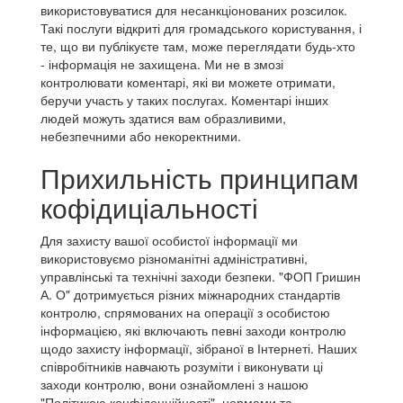
використовуватися для несанкціонованих розсилок.
Такі послуги відкриті для громадського користування, і
те, що ви публікуєте там, може переглядати будь-хто
- інформація не захищена. Ми не в змозі
контролювати коментарі, які ви можете отримати,
беручи участь у таких послугах. Коментарі інших
людей можуть здатися вам образливими,
небезпечними або некоректними.
Прихильність принципам
кофідиціальності
Для захисту вашої особистої інформації ми
використовуємо різноманітні адміністративні,
управлінські та технічні заходи безпеки. "ФОП Гришин
А. О" дотримується різних міжнародних стандартів
контролю, спрямованих на операції з особистою
інформацією, які включають певні заходи контролю
щодо захисту інформації, зібраної в Інтернеті. Наших
співробітників навчають розуміти і виконувати ці
заходи контролю, вони ознайомлені з нашою
"Політикою конфіденційності", нормами та