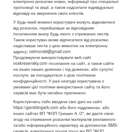
електронні розсилки новин, інформації про спеціальні
пропозиції та акції, а також надсилати індивідуальні
відповіді на звернення своїх клієнтів.
У будь-який момент користувачі можуть відмовитися
від розсилок, перейшовши за відповідним
посиланням внизу будь-якого з отриманих листів.
Також користувач може відписатися від розсилки,
надіславши листа з цією вимогою на електронну
адресу: celmondd@gmail.com
Продовжуючи використовувати веб-сайт
voskresensky.com посилання на сайт, а також сайти
на інших наших доменах і під-доменах, або супутні
послуги, ви погоджуєтеся з цією політикою
конфіденційності. У разі незгоди користувача з
умовами цієї політики використання сайту та його
сервісів має бути негайно припинено.
Користуючись і/або вводячи свої дані на сайті
https://gamblingarb.com або його піддоменах, або
інших сайтах ВП "ФОП Гришин А. О", ви даєте свою
згоду на отримання розсилки матеріалів рекламного
та/або інформаційного характеру за допомогою SMS-
сервісів, електронної пошти тощо від ВП "ФОП