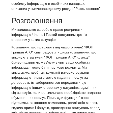
особисту інформацію в особливих випадках,
описаних у нижченаведеному розділі "Розголошення".
Розголошення
Ми залишаємо за собою право розкривати
інформацію Членів і Гостей наступним третім
сторонам у таких ситуаціях:
Компаніям, що працюють від нашого імені: "ФОП
Гришин А. О" співпрацює з іншими компаніями, що
виконують від імені "ФОП Гришин А. О" функції
бізнес-підтримки, у зв'язку з чим ваша особиста
інформація може бути частково розкрита. Ми
вимагаємо, щоб такі компанії використовували
інформацію тільки з метою надання послуг за
договором; їм забороняється передавати цю
інформацію іншим сторонам у ситуаціях, відмінних
від випадків, коли це викликано необхідністю надання
обумовлених послуг. Приклади функцій бізнес-
підтримки: виконання замовлень, реалізація заявок,
видача призів і бонусів, проведення опитувань серед
клієнтів та управління інформаційними системами.